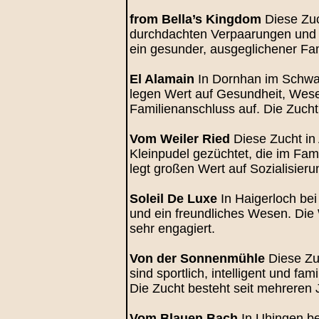
from Bella’s Kingdom
Diese Zuc
durchdachten Verpaarungen und si
ein gesunder, ausgeglichener Fa
El Alamain
In Dornhan im Schwar
legen Wert auf Gesundheit, Wes
Familienanschluss auf. Die Zucht 
Vom Weiler Ried
Diese Zucht in 
Kleinpudel gezüchtet, die im Fa
legt großen Wert auf Sozialisieru
Soleil De Luxe
In Haigerloch bei
und ein freundliches Wesen. Die 
sehr engagiert.
Von der Sonnenmühle
Diese Zu
sind sportlich, intelligent und f
Die Zucht besteht seit mehreren 
Vom Blauen Bach
In Uhingen be