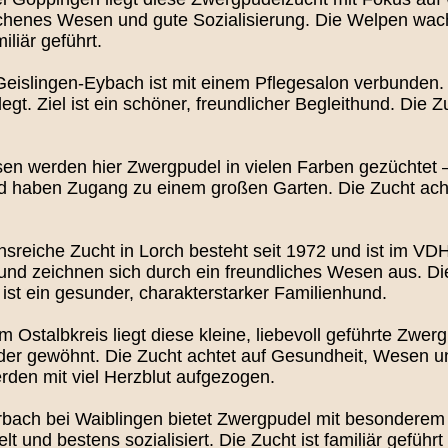
lichenes Wesen und gute Sozialisierung. Die Welpen wa
iliär geführt.
Geislingen-Eybach ist mit einem Pflegesalon verbunden.
gt. Ziel ist ein schöner, freundlicher Begleithund. Die
n werden hier Zwergpudel in vielen Farben gezüchtet – 
 haben Zugang zu einem großen Garten. Die Zucht acht
onsreiche Zucht in Lorch besteht seit 1972 und ist im VD
t und zeichnen sich durch ein freundliches Wesen aus. 
l ist ein gesunder, charakterstarker Familienhund.
m Ostalbkreis liegt diese kleine, liebevoll geführte Zwe
der gewöhnt. Die Zucht achtet auf Gesundheit, Wesen un
rden mit viel Herzblut aufgezogen.
rbach bei Waiblingen bietet Zwergpudel mit besonderem
lt und bestens sozialisiert. Die Zucht ist familiär geführ